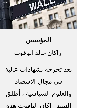
من خلال الدعوة فقط ، تتاح
الفرصة للأفراد الكرام لعرض
أسهم الشركة ،
المؤسس
إجمالي الأصول والعقارات
وملكية الأعمال.
راكان خالد الياقوت
بعد تخرجه بشهادات عالية
في مجال الاقتصاد
والعلوم السياسية ، أطلق
السيد راكان الياقوت هذه